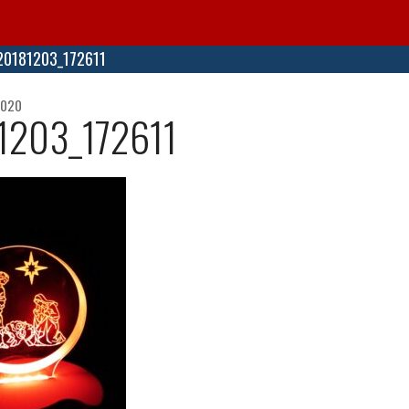
20181203_172611
2020
1203_172611